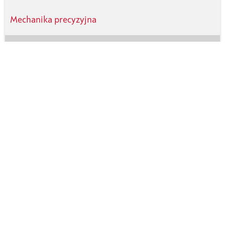
Mechanika precyzyjna
Akumulator, pojazd elektryczny
Formowanie
Czyszczenie