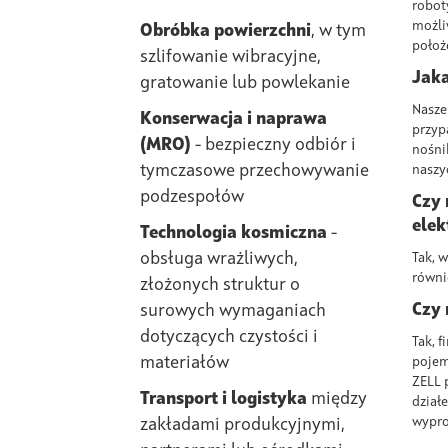
robot
możli
Obróbka powierzchni
, w tym
położ
szlifowanie wibracyjne,
Jaka
gratowanie lub powlekanie
Nasze
Konserwacja i naprawa
przyp
(MRO)
- bezpieczny odbiór i
nośni
tymczasowe przechowywanie
naszy
podzespołów
Czy 
elek
Technologia kosmiczna
-
obsługa wrażliwych,
Tak, 
równi
złożonych struktur o
Czy 
surowych wymaganiach
dotyczących czystości i
Tak, 
materiałów
pojem
ZELL 
Transport i logistyka
między
dział
wypro
zakładami produkcyjnymi,