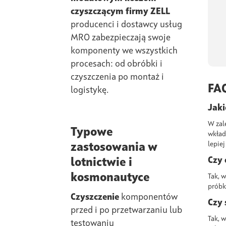
czyszczącym firmy ZELL
producenci i dostawcy usług
MRO zabezpieczają swoje
komponenty we wszystkich
procesach: od obróbki i
czyszczenia po montaż i
FA
logistykę.
Jaki
W zal
Typowe
wkład
lepie
zastosowania w
Czy 
lotnictwie i
kosmonautyce
Tak, 
próbk
Czyszczenie
komponentów
Czy 
przed i po przetwarzaniu lub
Tak, w
testowaniu