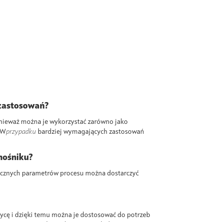
 zastosowań?
onieważ można je wykorzystać zarówno jako
 W
przypadku
bardziej wymagających zastosowań
nośniku?
ycznych parametrów procesu można dostarczyć
rycę
i
dzięki temu można je dostosować do potrzeb