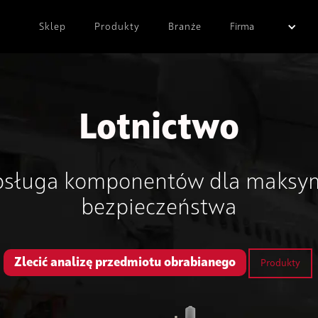
Sklep
Produkty
Branże
Firma
Lotnictwo
sługa komponentów dla maksymal
bezpieczeństwa
Zlecić analizę przedmiotu obrabianego
Produkty