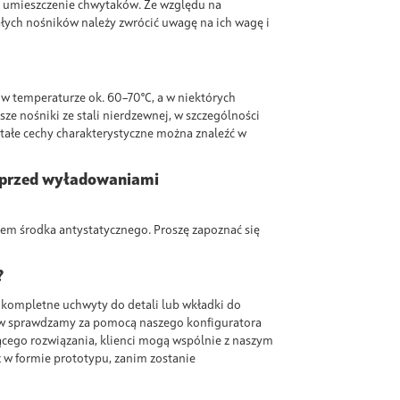
e umieszczenie chwytaków. Ze względu na
ałych nośników należy zwrócić uwagę na ich wagę i
 w temperaturze ok. 60–70°C, a w niektórych
e nośniki ze stali nierdzewnej, w szczególności
tałe cechy charakterystyczne można znaleźć w
y przed wyładowaniami
em środka antystatycznego. Proszę zapoznać się
?
kompletne uchwyty do detali lub wkładki do
rw sprawdzamy za pomocą naszego konfiguratora
ącego rozwiązania, klienci mogą wspólnie z naszym
 w formie prototypu, zanim zostanie