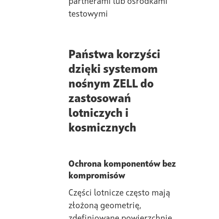
partnerami lub ośrodkami
testowymi
Państwa korzyści
dzięki systemom
nośnym ZELL do
zastosowań
lotniczych i
kosmicznych
Ochrona komponentów bez
kompromisów
Części lotnicze często mają
złożoną geometrię,
zdefiniowane powierzchnie