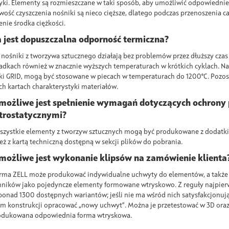
yki. Elementy są rozmieszczane w taki sposób, aby umożliwić odpowiedni
wość czyszczenia nośniki są nieco cięższe, dlatego podczas przenoszenia c
enie środka ciężkości.
 jest dopuszczalna odporność termiczna?
 nośniki z tworzywa sztucznego działają bez problemów przez dłuższy czas
adkach również w znacznie wyższych temperaturach w krótkich cyklach. Nasz
ki GRID, mogą być stosowane w piecach w temperaturach do 1200°C. Pozos
ch kartach charakterystyki materiałów.
możliwe jest spełnienie wymagań dotyczących ochron
trostatycznymi?
wszystkie elementy z tworzyw sztucznych mogą być produkowane z dodatki
eż z kartą techniczną dostępną w sekcji plików do pobrania.
możliwe jest wykonanie klipsów na zamówienie klienta
firma ZELL może produkować indywidualne uchwyty do elementów, a także 
ników jako pojedyncze elementy formowane wtryskowo. Z reguły najpie
ponad 1300 dostępnych wariantów; jeśli nie ma wśród nich satysfakcjonuj
em konstrukcji opracować „nowy uchwyt”. Można je przetestować w 3D oraz
dukowana odpowiednia forma wtryskowa.