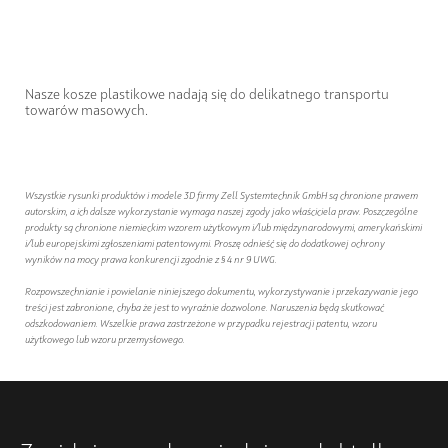
Nasze kosze plastikowe nadają się do delikatnego transportu
towarów masowych.
Wszystkie rysunki produktów i modele 3D firmy Zell Systemtechnik GmbH są chronione prawem
autorskim, a ich dalsze wykorzystanie wymaga naszej zgody jako właściciela praw. Poszczególne
produkty są chronione niemieckim wzorem użytkowym i/lub międzynarodowymi, amerykańskimi
i/lub europejskimi zgłoszeniami patentowymi. Proszę odnieść się do dodatkowej ochrony
wyników na mocy prawa konkurencji zgodnie z § 4 nr 9 UWG.
Rozpowszechnianie i powielanie niniejszego dokumentu, wykorzystywanie i przekazywanie jego
treści jest zabronione, chyba że jest to wyraźnie dozwolone. Naruszenia będą skutkować
odszkodowaniem. Wszelkie prawa zastrzeżone w przypadku rejestracji patentu, wzoru
użytkowego lub wzoru przemysłowego.