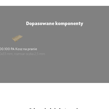
Dopasowane komponenty
00.100 PA Kosz na pranie
0x33 mm, rozmiar oczka 2,5 mm