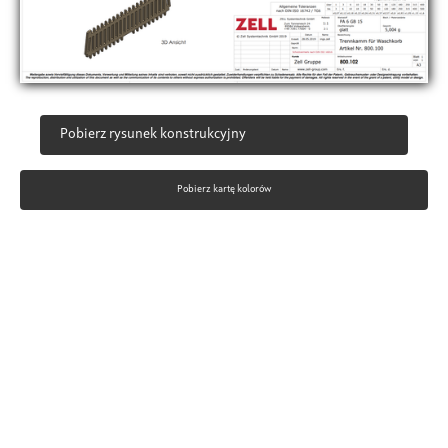
Pobierz rysunek konstrukcyjny
Pobierz kartę kolorów