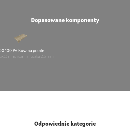
Dopasowane komponenty
00.100 PA Kosz na pranie
0x33 mm, rozmiar oczka 2,5 mm
Odpowiednie kategorie