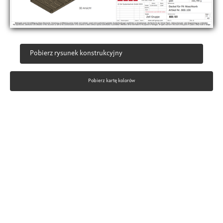
Pobierz rysunek konstrukcyjny
Pobierz kartę kolorów