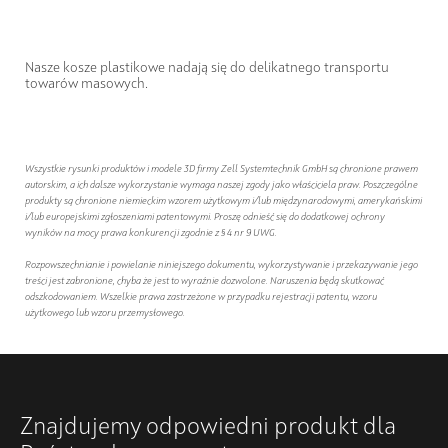
Nasze kosze plastikowe nadają się do delikatnego transportu
towarów masowych.
Wszystkie rysunki produktów i modele 3D firmy Zell Systemtechnik GmbH są chronione prawem
autorskim, a ich dalsze wykorzystanie wymaga naszej zgody jako właściciela praw. Poszczególne
produkty są chronione niemieckim wzorem użytkowym i/lub międzynarodowymi, amerykańskimi
i/lub europejskimi zgłoszeniami patentowymi. Proszę odnieść się do dodatkowej ochrony
wyników na mocy prawa konkurencji zgodnie z § 4 nr 9 UWG.
Rozpowszechnianie i powielanie niniejszego dokumentu, wykorzystywanie i przekazywanie jego
treści jest zabronione, chyba że jest to wyraźnie dozwolone. Naruszenia będą skutkować
odszkodowaniem. Wszelkie prawa zastrzeżone w przypadku rejestracji patentu, wzoru
użytkowego lub wzoru przemysłowego.
Znajdujemy odpowiedni produkt dla