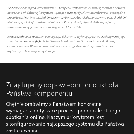
Wszystkie rysunki produktów i modele 3D firmy Zell Systemtechnik GmbH są chronione prawem
autorskim, a ich dalsze wykorzystanie wymaga naszej zgody jako właściciela praw. Poszczególne
produkty są chronione niemieckim wzorem użytkowym i/lub międzynarodowymi, amerykańskimi
i/lub europejskimi zgłoszeniami patentowymi. Proszę odnieść się do dodatkowej ochrony
wyników na mocy prawa konkurencji zgodnie z § 4 nr 9 UWG.
Rozpowszechnianie i powielanie niniejszego dokumentu, wykorzystywanie i przekazywanie jego
treści jest zabronione, chyba że jest to wyraźnie dozwolone. Naruszenia będą skutkować
odszkodowaniem. Wszelkie prawa zastrzeżone w przypadku rejestracji patentu, wzoru
użytkowego lub wzoru przemysłowego.
Znajdujemy odpowiedni produkt dla
Państwa komponentu
Chętnie omówimy z Państwem konkretne
wymagania dotyczące procesu podczas krótkiego
spotkania online. Naszym priorytetem jest
skonfigurowanie najlepszego systemu dla Państwa
zastosowania.