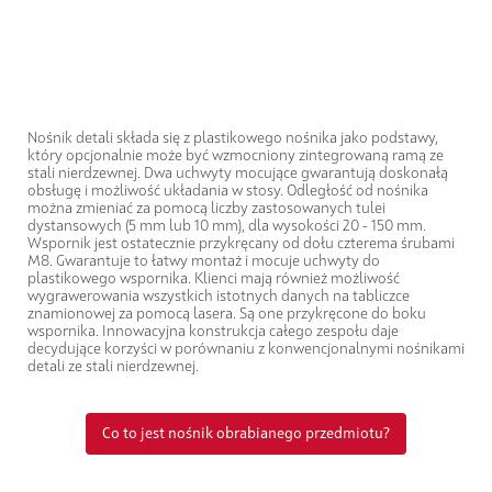
Nośnik detali składa się z plastikowego nośnika jako podstawy,
który opcjonalnie może być wzmocniony zintegrowaną ramą ze
stali nierdzewnej. Dwa uchwyty mocujące gwarantują doskonałą
obsługę i możliwość układania w stosy. Odległość od nośnika
można zmieniać za pomocą liczby zastosowanych tulei
dystansowych (5 mm lub 10 mm), dla wysokości 20 - 150 mm.
Wspornik jest ostatecznie przykręcany od dołu czterema śrubami
M8. Gwarantuje to łatwy montaż i mocuje uchwyty do
plastikowego wspornika. Klienci mają również możliwość
wygrawerowania wszystkich istotnych danych na tabliczce
znamionowej za pomocą lasera. Są one przykręcone do boku
wspornika. Innowacyjna konstrukcja całego zespołu daje
decydujące korzyści w porównaniu z konwencjonalnymi nośnikami
detali ze stali nierdzewnej.
Co to jest nośnik obrabianego przedmiotu?