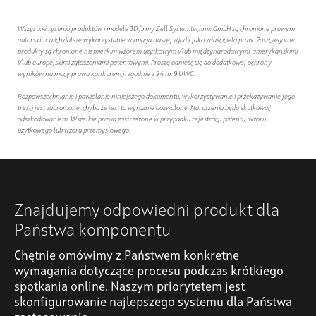
Wszystkie rysunki produktów i modele 3D firmy Zell Systemtechnik GmbH są chronione prawem
autorskim, a ich dalsze wykorzystanie wymaga naszej zgody jako właściciela praw. Poszczególne
produkty są chronione niemieckim wzorem użytkowym i/lub międzynarodowymi, amerykańskimi
i/lub europejskimi zgłoszeniami patentowymi. Proszę odnieść się do dodatkowej ochrony
wyników na mocy prawa konkurencji zgodnie z § 4 nr 9 UWG.
Rozpowszechnianie i powielanie niniejszego dokumentu, wykorzystywanie i przekazywanie jego
treści jest zabronione, chyba że jest to wyraźnie dozwolone. Naruszenia będą skutkować
odszkodowaniem. Wszelkie prawa zastrzeżone w przypadku rejestracji patentu, wzoru
użytkowego lub wzoru przemysłowego.
Znajdujemy odpowiedni produkt dla
Państwa komponentu
Chętnie omówimy z Państwem konkretne
wymagania dotyczące procesu podczas krótkiego
spotkania online. Naszym priorytetem jest
skonfigurowanie najlepszego systemu dla Państwa