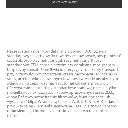
Pobierz kartę kolorów
Nasze systemy nośników detali mają ponad 1.000 różnych
standardowych zacisków do towarów zestawionych, aby pomieścić
części obrotowo symetryczne jak i asymetryczne. Klipsy
standardowe ZELL chronią przedmioty obrabiane, mocując je w
bezpieczny sposób. Umożliwia to precyzyjny i delikatny transport
przy przemysłowym czyszczeniu części, hartowaniu, układaniu w
stosy, przeładunku ustawionych towarów i wreszcie bezpiecznym
składowaniu części w ramach zautomatyzowanej produkcji.
(*Przedstawione tutaj klipy standardowe stanowią obecnie tylko
niewielki wycinek wszystkich klipów opracowanych przez ZELL.
Mogą Państwo bezpośrednio filtrować wyświetlane serie lub
wyszukiwać klipy. W sumie są to serie: A, B, D, F, K, N, P, R, S Nasze
produkty są regularnie aktualizowane. Jeżeli nie znajdą Państwo
odpowiedniego formularza, prosimy o bezpośredni kontakt z
nami).