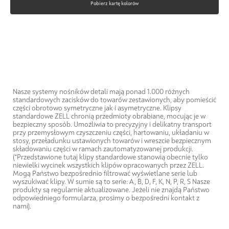
Pobierz kartę kolorów
Nasze systemy nośników detali mają ponad 1.000 różnych
standardowych zacisków do towarów zestawionych, aby pomieścić
części obrotowo symetryczne jak i asymetryczne. Klipsy
standardowe ZELL chronią przedmioty obrabiane, mocując je w
bezpieczny sposób. Umożliwia to precyzyjny i delikatny transport
przy przemysłowym czyszczeniu części, hartowaniu, układaniu w
stosy, przeładunku ustawionych towarów i wreszcie bezpiecznym
składowaniu części w ramach zautomatyzowanej produkcji.
(*Przedstawione tutaj klipy standardowe stanowią obecnie tylko
niewielki wycinek wszystkich klipów opracowanych przez ZELL.
Mogą Państwo bezpośrednio filtrować wyświetlane serie lub
wyszukiwać klipy. W sumie są to serie: A, B, D, F, K, N, P, R, S Nasze
produkty są regularnie aktualizowane. Jeżeli nie znajdą Państwo
odpowiedniego formularza, prosimy o bezpośredni kontakt z
nami).