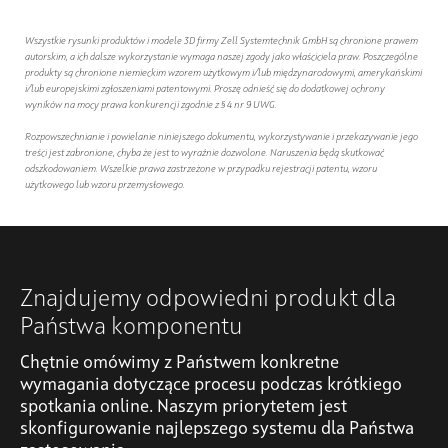
Wszystkie rysunki produktów i modele 3D firmy Zell Systemtechnik GmbH są chronione prawem
autorskim, a ich dalsze wykorzystanie wymaga naszej zgody jako właściciela praw. Poszczególne
produkty są chronione niemieckim wzorem użytkowym i/lub międzynarodowymi, amerykańskimi
i/lub europejskimi zgłoszeniami patentowymi. Proszę odnieść się do dodatkowej ochrony
wyników na mocy prawa konkurencji zgodnie z § 4 nr 9 UWG.
Rozpowszechnianie i powielanie niniejszego dokumentu, wykorzystywanie i przekazywanie jego
treści jest zabronione, chyba że jest to wyraźnie dozwolone. Naruszenia będą skutkować
odszkodowaniem. Wszelkie prawa zastrzeżone w przypadku rejestracji patentu, wzoru
użytkowego lub wzoru przemysłowego.
Znajdujemy odpowiedni produkt dla
Państwa komponentu
Chętnie omówimy z Państwem konkretne
wymagania dotyczące procesu podczas krótkiego
spotkania online. Naszym priorytetem jest
skonfigurowanie najlepszego systemu dla Państwa